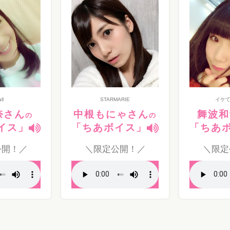
ll
STARMARIE
イケ
奈さん
中根もにゃさん
舞波和
の
の
イス」
「ちあボイス」
「ちあ
公開！／
＼限定公開！／
＼限定