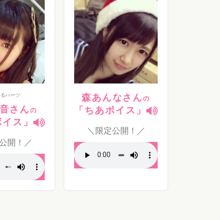
てるハーツ
森あんなさん
の
音さん
「ちあボイス」
の
ボイス」
＼限定公開！／
公開！／