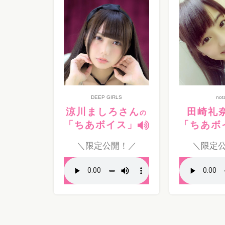
DEEP GIRLS
nota
涼川ましろさん
田崎礼
の
「ちあボイス」
「ちあボ
＼限定公開！／
＼限定