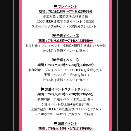
プレイベント
期間：7/1(金)18時 〜7/4(月)23時59分
参加対象：書類選考合格者全員
150CHEER達成で予選イベントに進出&
スターバックスeチケット500円分プレゼント！
予選イベント①
期間：7/6(水)18時〜7/14(木)23時59分
参加対象：プレイベントで150CHEERを達成した方全員
上位5名は決勝イベントに進出！
予選イベント②
期間：7/16(土)18時〜7/24(日)23時59分
参加対象：プレイベントで150CHEERを達成した方
（予選イベント①上位5名を除く）
上位4名は決勝イベントに進出！
決勝イベントスタートダッシュ
期間：7/26(火)18時〜7/28(木)23時59分
参加対象：予選イベント①の上位5名＋
予選イベント②上位4名の合計9名
上位2名はCHEERZ内広告及びCHEERZ公式SNS
（Instagram・Twitter）アカウントで紹介！
決勝イベント
期間：7/26(火)18時〜8/7(日)23時59分