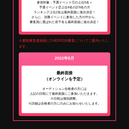
参加対象：予選イベント①の上位5名＋
予選イベント②上位4名の計9名の方
ランキング上位2名は最終面接に進出決定！
さらに、決勝イベントに参加した方の中から、
審査員に選ばれた若干名も最終面接に進出決定！
※書類審査通過後にCHEERZ内審査についてご案内いたし
ます。
2022年8月
最終面接
（オンラインを予定）
オーディション合格者の方には
上記の日程にて最終面接にご参加いただきます。
※日程は個別調整。
※詳細は合格者の方にのみにお知らせいたします。