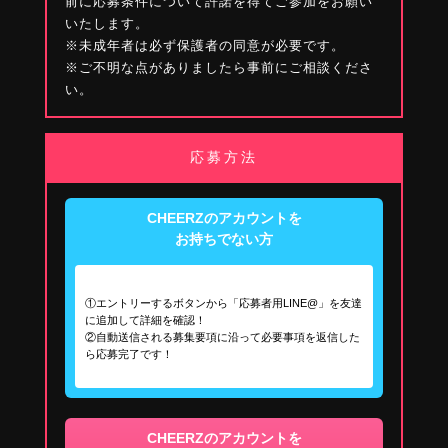
前に応募条件について許諾を得てご参加をお願い
いたします。
※未成年者は必ず保護者の同意が必要です。
※ご不明な点がありましたら事前にご相談くださ
い。
応募方法
CHEERZのアカウントを
お持ちでない方
①エントリーするボタンから「応募者用LINE@」を友達
に追加して詳細を確認！
②自動送信される募集要項に沿って必要事項を返信した
ら応募完了です！
CHEERZのアカウントを