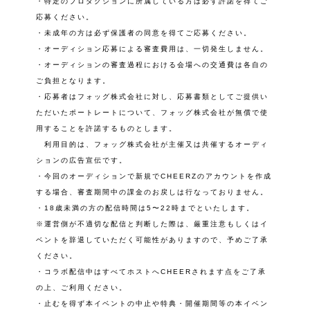
・特定のプロダクションに所属している方は必ず許諾を得てご
応募ください。
・未成年の方は必ず保護者の同意を得てご応募ください。
・オーディション応募による審査費用は、一切発生しません。
・オーディションの審査過程における会場への交通費は各自の
ご負担となります。
・応募者はフォッグ株式会社に対し、応募書類としてご提供い
ただいたポートレートについて、フォッグ株式会社が無償で使
用することを許諾するものとします。
利用目的は、フォッグ株式会社が主催又は共催するオーディ
ションの広告宣伝です。
・今回のオーディションで新規でCHEERZのアカウントを作成
する場合、審査期間中の課金のお戻しは行なっておりません。
・18歳未満の方の配信時間は5〜22時までといたします。
※運営側が不適切な配信と判断した際は、厳重注意もしくはイ
ベントを辞退していただく可能性がありますので、予めご了承
ください。
・コラボ配信中はすべてホストへCHEERされます点をご了承
の上、ご利用ください。
・止むを得ず本イベントの中止や特典・開催期間等の本イベン