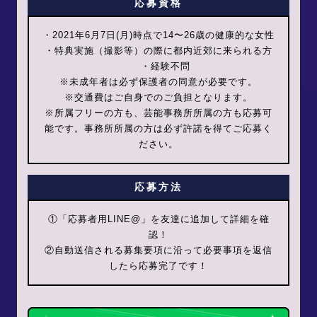
応募資格
・2021年6月7日(月)時点で14〜26歳の健康的な女性
・特典実施（撮影等）の際に都内近郊に来られる⽅
・経験不問
※未成年者は必ず保護者の同意が必要です。
※交通費はご自身でのご負担となります。
※所属フリーの方も、芸能事務所所属の方も応募可
能です。事務所所属の方は必ず許諾を得てご応募く
ださい。
応募方法
①「応募者用LINE@」を友達に追加して詳細を確
認！
②自動送信される募集要項に沿って必要事項を返信
したら応募完了です！