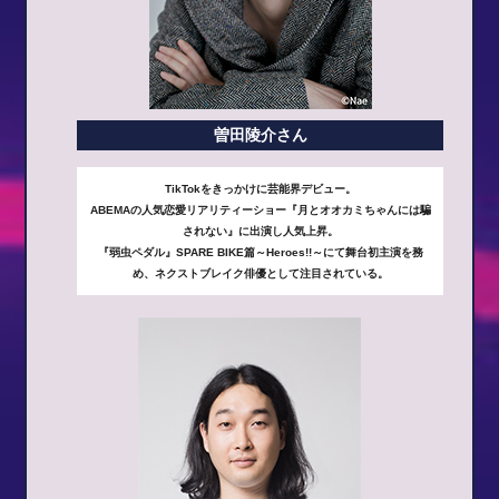
曽田陵介さん
TikTokをきっかけに芸能界デビュー。
ABEMAの人気恋愛リアリティーショー『月とオオカミちゃんには騙
されない』に出演し人気上昇。
『弱虫ペダル』SPARE BIKE篇～Heroes!!～にて舞台初主演を務
め、ネクストブレイク俳優として注目されている。