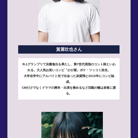
賀屋壮也さん
R-1グランプリて決勝進出を果たし、第7世代屈指のコント師といわ
れる。大人気お笑いコンビ「かが屋」ボケ・ツッコミ担当。
大学在学中にアルバイト先で出会った加賀翔と2015年にコンビ結
成。
CMだけでなくドラマの脚本・出演を務めるなど活動の幅は多岐に渡
る。