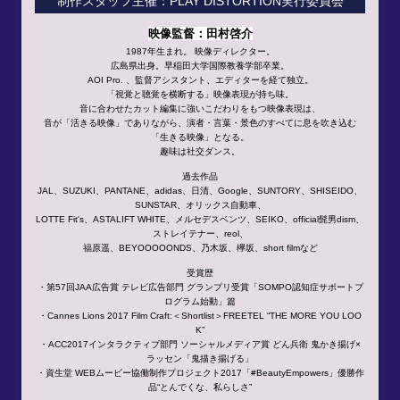
制作スタッフ主催：PLAY DISTORTION実行委員会
映像監督：田村啓介
1987年生まれ。 映像ディレクター。
広島県出身。早稲田大学国際教養学部卒業。
AOI Pro. 、監督アシスタント、エディターを経て独立。
「視覚と聴覚を横断する」映像表現が持ち味。
音に合わせたカット編集に強いこだわりをもつ映像表現は、
音が「活きる映像」でありながら、演者・言葉・景色のすべてに息を吹き込む
「生きる映像」となる。
趣味は社交ダンス。
過去作品
JAL、SUZUKI、PANTANE、adidas、日清、Google、SUNTORY、SHISEIDO、
SUNSTAR、オリックス自動車、
LOTTE Fit's、ASTALIFT WHITE、メルセデスベンツ、SEIKO、official髭男dism、
ストレイテナー、reol、
福原遥、BEYOOOOONDS、乃木坂、欅坂、short filmなど
受賞歴
・第57回JAA広告賞 テレビ広告部門 グランプリ受賞「SOMPO認知症サポートプ
ログラム始動」篇
・Cannes Lions 2017 Film Craft:＜Shortlist＞FREETEL “THE MORE YOU LOO
K”
・ACC2017インタラクティブ部門 ソーシャルメディア賞 どん兵衛 ⻤かき揚げ×
ラッセン「⻤描き揚げる」
・資生堂 WEBムービー協働制作プロジェクト2017「#BeautyEmpowers」優勝作
品“とんでくな、私らしさ”