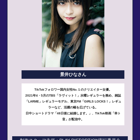
景井ひなさん
TikTokフォロワー国内女性No.１のクリエイター女優。
2021年4・5月のTBS「ラヴィット！」水曜レギュラーを務め、雑誌
「LARME」レギュラーモデル、東京FM「GIRLS LOCKS！」レギュ
ラーなど、活躍の幅を広げている。
日中ショートドラマ「48日後に結婚します。」、TikTok映画「幸ト
音」が配信中。