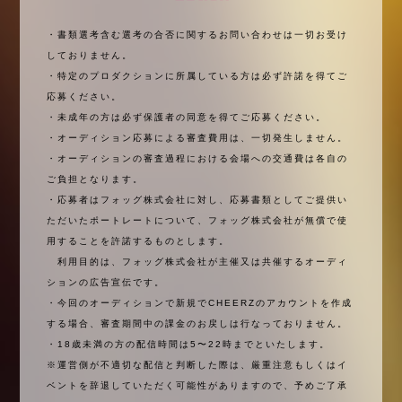
・書類選考含む選考の合否に関するお問い合わせは一切お受け
しておりません。
・特定のプロダクションに所属している方は必ず許諾を得てご
応募ください。
・未成年の方は必ず保護者の同意を得てご応募ください。
・オーディション応募による審査費用は、一切発生しません。
・オーディションの審査過程における会場への交通費は各自の
ご負担となります。
・応募者はフォッグ株式会社に対し、応募書類としてご提供い
ただいたポートレートについて、フォッグ株式会社が無償で使
用することを許諾するものとします。
利用目的は、フォッグ株式会社が主催又は共催するオーディ
ションの広告宣伝です。
・今回のオーディションで新規でCHEERZのアカウントを作成
する場合、審査期間中の課金のお戻しは行なっておりません。
・18歳未満の方の配信時間は5〜22時までといたします。
※運営側が不適切な配信と判断した際は、厳重注意もしくはイ
ベントを辞退していただく可能性がありますので、予めご了承