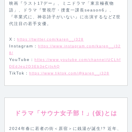
映画『ラスト17デー』、ミニドラマ「東京極夜物
語」、ドラマ『警視庁・捜査一課長season6』、
『卒業式に、神谷詩子がいない』に出演するなどZ世
代注目の若手女優。
X：
https://twitter.com/karen__i328
Instagram：
https://www.instagram.com/karen__i32
8/
YouTube：
https://www.youtube.com/channel/UCLhf
DEdJeu2D3Eb3eCjtvAQ
TikTok：
https://www.tiktok.com/@karen__i328
ドラマ「サウナ女子部！」(仮)
とは
2024年春に若者の街＜原宿＞に銭湯が誕生!? 近年、