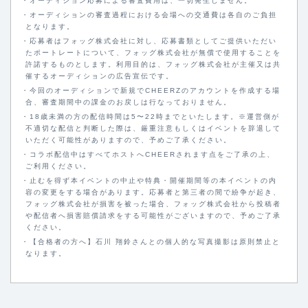
・オーディション応募による審査費用は、一切発生しません。
・オーディションの審査過程における会場への交通費は各自のご負担
となります。
・応募者はフォッグ株式会社に対し、応募書類としてご提供いただい
たポートレートについて、フォッグ株式会社が無償で使用することを
許諾するものとします。利用目的は、フォッグ株式会社が主催又は共
催するオーディションの広告宣伝です。
・今回のオーディションで新規でCHEERZのアカウントを作成する場
合、審査期間中の課金のお戻しは行なっておりません。
・18歳未満の方の配信時間は5〜22時までといたします。※運営側が
不適切な配信と判断した際は、厳重注意もしくはイベントを辞退して
いただく可能性がありますので、予めご了承ください。
・コラボ配信中はすべてホストへCHEERされます点をご了承の上、
ご利用ください。
・止むを得ず本イベントの中止や特典・開催期間等の本イベントの内
容の変更をする場合があります。応募者と第三者の間で紛争が起き、
フォッグ株式会社が損害を被った場合、フォッグ株式会社から投稿者
や配信者へ損害賠償請求をする可能性がございますので、予めご了承
ください。
・【合格者の方へ】石川 翔鈴さんとの個人的な写真撮影は原則禁止と
なります。